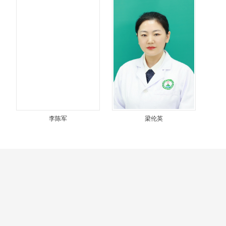
李陈军
梁伦英