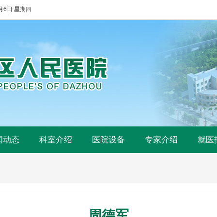
8月6日 星期四
闻动态
科室介绍
医院设备
专家介绍
就医
​周德军